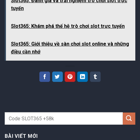
Slot365: Đánh giá và trải nghiệm trò chơi slot trực
tuyến
Slot365: Khám phá thế hệ trò chơi slot trực tuyến
Slot365: Giới thiệu về sàn chơi slot online và những
điều cần nhớ
BÀI VIẾT MỚI