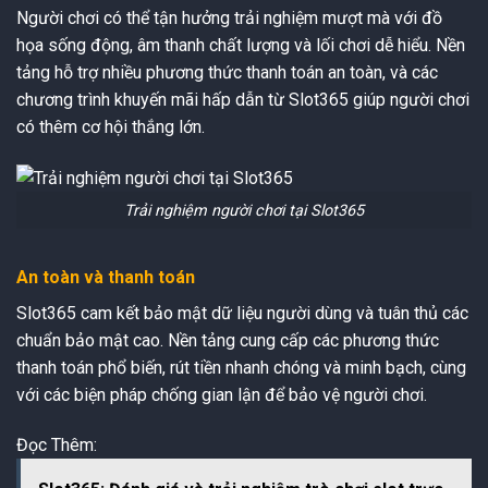
Người chơi có thể tận hưởng trải nghiệm mượt mà với đồ
họa sống động, âm thanh chất lượng và lối chơi dễ hiểu. Nền
tảng hỗ trợ nhiều phương thức thanh toán an toàn, và các
chương trình khuyến mãi hấp dẫn từ Slot365 giúp người chơi
có thêm cơ hội thắng lớn.
Trải nghiệm người chơi tại Slot365
An toàn và thanh toán
Slot365 cam kết bảo mật dữ liệu người dùng và tuân thủ các
chuẩn bảo mật cao. Nền tảng cung cấp các phương thức
thanh toán phổ biến, rút tiền nhanh chóng và minh bạch, cùng
với các biện pháp chống gian lận để bảo vệ người chơi.
Đọc Thêm: