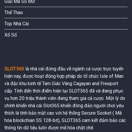
Giải Mã Sổ Mơ
Thể Thao
Top Nhà Cái
Xổ Số
SLOT365
là nhà cái đứng đầu về ngành cá cược trực tuyến
hiện nay, được hoạt động hợp pháp do tổ chức Isle of Man
và đặc khu kinh tế Tam Giác Vàng Cagayan and Freeport
cấp. Tính đến thời điểm hiện tại SLOT365 đã và đang phục
vụ hơn 20 triệu thành viên đang tham gia cá cược. Một lý do
chính khiến nhà cái Slot365 khiến đông đảo người chơi yêu
thích là tính bảo mật cao với hệ thống Secure Socket ( Mã
hóa blockchian SS 128-bit), SLOT365 cam kết đảm bảo các
thông tin dữ liệu luôn được mã hóa chặt chẽ.