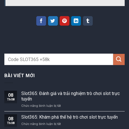
BÀI VIẾT MỚI
Slot365: Đánh giá và trải nghiệm trò chơi slot trực
08
tuyến
Th08
Slot365:
Chức năng bình luận bị tắt
Đánh
giá
Slot365: Khám phá thế hệ trò chơi slot trực tuyến
08
và
Th08
Slot365:
Chức năng bình luận bị tắt
trải
Khám