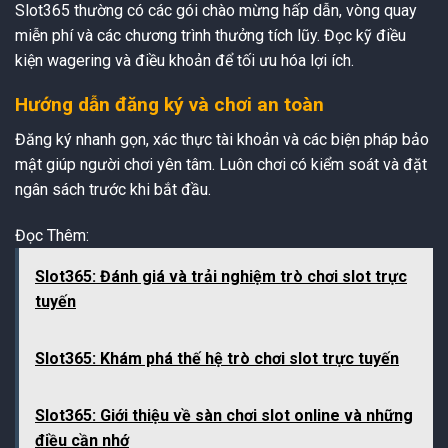
Slot365 thường có các gói chào mừng hấp dẫn, vòng quay
miễn phí và các chương trình thưởng tích lũy. Đọc kỹ điều
kiện wagering và điều khoản để tối ưu hóa lợi ích.
Hướng dẫn đăng ký và chơi an toàn
Đăng ký nhanh gọn, xác thực tài khoản và các biện pháp bảo
mật giúp người chơi yên tâm. Luôn chơi có kiểm soát và đặt
ngân sách trước khi bắt đầu.
Đọc Thêm:
Slot365: Đánh giá và trải nghiệm trò chơi slot trực
tuyến
Slot365: Khám phá thế hệ trò chơi slot trực tuyến
Slot365: Giới thiệu về sàn chơi slot online và những
điều cần nhớ