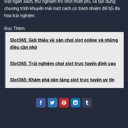
Đặt ngân sách, thử nghiệm trò chơi miễn phí, và tận dụng
chương trình khuyến mãi một cách có trách nhiệm để tối đa
hóa trải nghiệm.
Đọc Thêm:
Slot365: Giới thiệu về sàn chơi slot online và những
điều cần nhớ
Slot365: Trải nghiệm chơi slot trực tuyến đỉnh cao
Slot365: Khám phá nền tảng slot trực tuyến uy tín