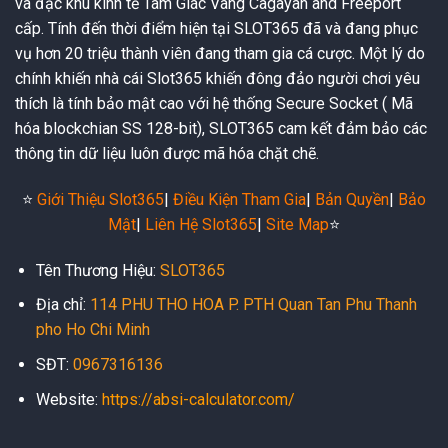
và đặc khu kinh tế Tam Giác Vàng Cagayan and Freeport
cấp. Tính đến thời điểm hiện tại SLOT365 đã và đang phục
vụ hơn 20 triệu thành viên đang tham gia cá cược. Một lý do
chính khiến nhà cái Slot365 khiến đông đảo người chơi yêu
thích là tính bảo mật cao với hệ thống Secure Socket ( Mã
hóa blockchian SS 128-bit), SLOT365 cam kết đảm bảo các
thông tin dữ liệu luôn được mã hóa chặt chẽ.
⭐️
Giới Thiệu Slot365
|
Điều Kiện Tham Gia
|
Bản Quyền
|
Bảo
Mật
|
Liên Hệ Slot365
|
Site Map
⭐️
Tên Thương Hiệu:
SLOT365
Địa chỉ:
114 PHU THO HOA P. PTH Quan Tan Phu Thanh
pho Ho Chi Minh
SĐT:
0967316136
Website:
https://absi-calculator.com/