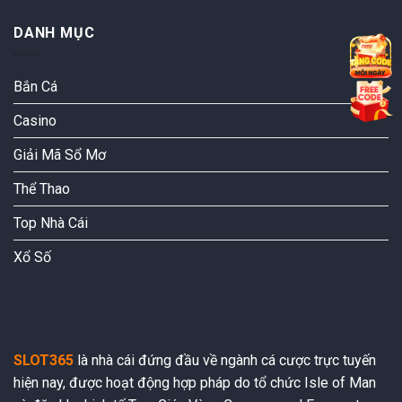
trò
Nền
chơi
tảng
DANH MỤC
máy
trò
đánh
chơi
bạc
slot
trực
Bắn Cá
trực
tuyến
tuyến
uy
Casino
tín
Giải Mã Sổ Mơ
Thể Thao
Top Nhà Cái
Xổ Số
SLOT365
là nhà cái đứng đầu về ngành cá cược trực tuyến
hiện nay, được hoạt động hợp pháp do tổ chức Isle of Man