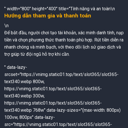
" width="800" height="400" title="Tính năng và an toàn\n
Hướng dẫn tham gia và thanh toán
\n
Để bắt đầu, người chơi tạo tài khoản, xác minh danh tính, nạp
tiền và chọn phương thức thanh toán phù hợp. Rút tiền diễn ra
nhanh chóng và minh bạch, với theo dõi lịch sử giao dịch và
trợ giúp từ đội ngũ hỗ trợ khi cần.
" data-lazy-
srcset="https://vnimg.static01.top/text/slot365/slot365-
text340.webp 800w,
https://vnimg.static01.top/text/slot365/slot365-
text340.webp 300w,
https://vnimg.static01.top/text/slot365/slot365-
text340.webp 768w" data-lazy-sizes="(max-width: 800px)
100vw, 800px" data-lazy-
src="https://vnimg.static01.top/text/slot365/slot365-