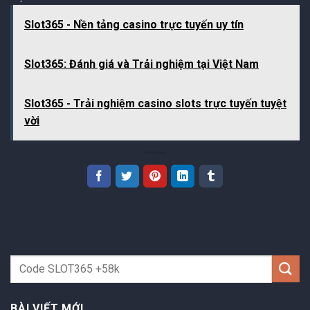
Slot365 - Nền tảng casino trực tuyến uy tín
Slot365: Đánh giá và Trải nghiệm tại Việt Nam
Slot365 - Trải nghiệm casino slots trực tuyến tuyệt
vời
BÀI VIẾT MỚI