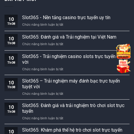
Slot365 - Nền tảng casino trực tuyến uy tín
10
Th08
Slot365
Chức năng bình luận bị tắt
-
Nền
Slot365: Đánh giá và Trải nghiệm tại Việt Nam
10
tảng
Th08
Slot365:
Chức năng bình luận bị tắt
casino
Đánh
trực
giá
tuyến
Slot365 - Trải nghiệm casino slots trực tuyến tuyệt
10
và
uy
vời
Th08
Trải
tín
Slot365
Chức năng bình luận bị tắt
nghiệm
-
tại
Trải
Việt
Slot365 – Trải nghiệm máy đánh bạc trực tuyến
10
nghiệm
Nam
tuyệt vời
Th08
casino
Slot365
Chức năng bình luận bị tắt
slots
–
trực
Trải
Slot365: Đánh giá và trải nghiệm trò chơi slot trực
tuyến
10
nghiệm
tuyệt
tuyến
Th08
máy
vời
Slot365:
Chức năng bình luận bị tắt
đánh
Đánh
bạc
giá
Slot365: Khám phá thế hệ trò chơi slot trực tuyến
trực
10
và