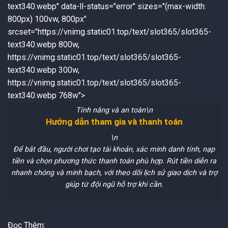
text340.webp" data-ll-status="error" sizes="(max-width:
800px) 100vw, 800px"
srcset="https://vnimg.static01.top/text/slot365/slot365-
text340.webp 800w,
https://vnimg.static01.top/text/slot365/slot365-
text340.webp 300w,
https://vnimg.static01.top/text/slot365/slot365-
text340.webp 768w">
Tính năng và an toàn\n
Hướng dẫn tham gia và thanh toán
\n
Để bắt đầu, người chơi tạo tài khoản, xác minh danh tính, nạp
tiền và chọn phương thức thanh toán phù hợp. Rút tiền diễn ra
nhanh chóng và minh bạch, với theo dõi lịch sử giao dịch và trợ
giúp từ đội ngũ hỗ trợ khi cần.
Đọc Thêm: