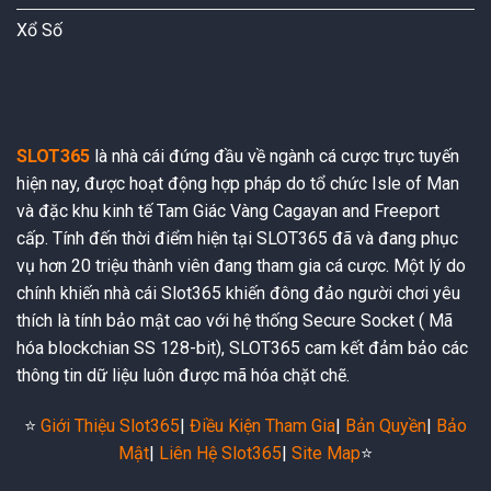
Xổ Số
SLOT365
là nhà cái đứng đầu về ngành cá cược trực tuyến
hiện nay, được hoạt động hợp pháp do tổ chức Isle of Man
và đặc khu kinh tế Tam Giác Vàng Cagayan and Freeport
cấp. Tính đến thời điểm hiện tại SLOT365 đã và đang phục
vụ hơn 20 triệu thành viên đang tham gia cá cược. Một lý do
chính khiến nhà cái Slot365 khiến đông đảo người chơi yêu
thích là tính bảo mật cao với hệ thống Secure Socket ( Mã
hóa blockchian SS 128-bit), SLOT365 cam kết đảm bảo các
thông tin dữ liệu luôn được mã hóa chặt chẽ.
⭐️
Giới Thiệu Slot365
|
Điều Kiện Tham Gia
|
Bản Quyền
|
Bảo
Mật
|
Liên Hệ Slot365
|
Site Map
⭐️