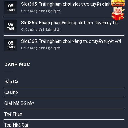
thiệu
slot
Slot365: Trải nghiệm chơi slot trực tuyến đỉnh cao
08
về
trực
Th08
Slot365:
Chức năng bình luận bị tắt
sàn
tuyến
Trải
chơi
nghiệm
Slot365: Khám phá nền tảng slot trực tuyến uy tín
slot
08
chơi
online
Th08
Slot365:
Chức năng bình luận bị tắt
slot
và
Khám
trực
những
phá
tuyến
Slot365: Trải nghiệm chơi xèng trực tuyến tuyệt vời
điều
08
nền
đỉnh
cần
Th08
Slot365:
Chức năng bình luận bị tắt
tảng
cao
nhớ
Trải
slot
nghiệm
trực
chơi
tuyến
DANH MỤC
xèng
uy
trực
tín
tuyến
Bắn Cá
tuyệt
vời
Casino
Giải Mã Sổ Mơ
Thể Thao
Top Nhà Cái