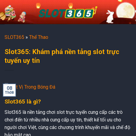
Skip
to
content
SLOT365
»
Thể Thao
Slot365: Khám phá nền tảng slot trực
tuyến uy tín
08
Th08
Slot365 là gì?
Slot365 là nền tảng chơi slot trực tuyến cung cấp các trò
chơi đến từ nhiều nhà cung cấp uy tín, thiết kế tối ưu cho
người chơi Việt, cùng các chương trình khuyến mãi và chế độ
bảo mật cao.