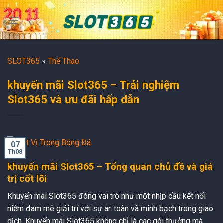
Skip
to
content
SLOT365
»
Thể Thao
khuyến mãi Slot365 – Trải nghiệm
Slot365 và ưu đãi hấp dẫn
07
Th08
khuyến mãi Slot365 – Tổng quan chủ đề và giá
trị cốt lõi
Khuyến mãi Slot365 đóng vai trò như một nhịp cầu kết nối
niềm đam mê giải trí với sự an toàn và minh bạch trong giao
dịch. Khuyến mãi Slot365 không chỉ là các gói thưởng mà