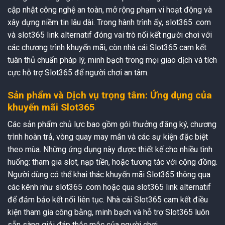
cập nhật công nghệ an toàn, mở rộng phạm vi hoạt động và
xây dựng niềm tin lâu dài. Trong hành trình ấy, slot365 .com
và slot365 link alternatif đóng vai trò nối kết người chơi với
các chương trình khuyến mãi, còn nhà cái Slot365 cam kết
tuân thủ chuẩn pháp lý, minh bạch trong mọi giao dịch và tích
cực hỗ trợ Slot365 để người chơi an tâm.
Sản phẩm và Dịch vụ trọng tâm: Ứng dụng của
khuyến mãi Slot365
Các sản phẩm chủ lực bao gồm gói thưởng đăng ký, chương
trình hoàn trả, vòng quay may mắn và các sự kiện đặc biệt
theo mùa. Những ứng dụng này được thiết kế cho nhiều tình
huống: tham gia slot, nạp tiền, hoặc tương tác với cộng đồng.
Người dùng có thể khai thác khuyến mãi Slot365 thông qua
các kênh như slot365 .com hoặc qua slot365 link alternatif
để đảm bảo kết nối liên tục. Nhà cái Slot365 cam kết điều
kiện tham gia công bằng, minh bạch và hỗ trợ Slot365 luôn
sẵn sàng giải đáp thắc mắc của người chơi.