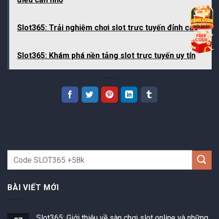
Slot365: Trải nghiệm chơi slot trực tuyến đỉnh cao
Slot365: Khám phá nền tảng slot trực tuyến uy tín
BÀI VIẾT MỚI
Slot365: Giới thiệu về sàn chơi slot online và những