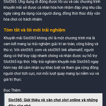
Slot365. Ứng dụng di động được tối ưu và các chương trình
khuyến mãi sẽ được cá nhân hóa hơn nhằm đáp ứng nhu cầu
ngày càng đa dạng của người dùng, đồng thời thúc đẩy văn
hóa chơi có trách nhiệm.
Tóm tắt và lời mời trải nghiệm
Khuyến mãi Slot365 không chỉ là một chương trình mà là
cam kết mang lại trải nghiệm giải trí an toàn, công bằng và
thú vị. Với slot365 .com và slot365 link alternatif, người
dùng có thể truy cập nhanh chóng và nhận được sự hỗ trợ
Slot365 kịp thời. Hãy trải nghiệm khuyến mãi Slot365 ngay
hôm nay để cảm nhận sự khác biệt và tham gia cộng đồng
người chơi tích cực, nơi mỗi lượt quay mang lại niềm vui và
giá trị thực.
Đọc Thêm:
Slot365: Giới thiệu về sàn chơi slot online và những
điều cần nhớ