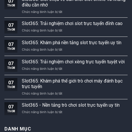
07
điều cần nhớ
Th08
Slot365:
Chức năng bình luận bị tắt
Giới
thiệu
Slot365: Trải nghiệm chơi slot trực tuyến đỉnh cao
07
về
Th08
Slot365:
Chức năng bình luận bị tắt
sàn
Trải
chơi
nghiệm
Slot365: Khám phá nền tảng slot trực tuyến uy tín
slot
07
chơi
online
Th08
Slot365:
Chức năng bình luận bị tắt
slot
và
Khám
trực
những
phá
tuyến
Slot365: Trải nghiệm chơi xèng trực tuyến tuyệt vời
điều
07
nền
đỉnh
cần
Th08
Slot365:
Chức năng bình luận bị tắt
tảng
cao
nhớ
Trải
slot
nghiệm
trực
Slot365: Khám phá thế giới trò chơi máy đánh bạc
07
chơi
tuyến
trực tuyến
Th08
xèng
uy
Slot365:
Chức năng bình luận bị tắt
trực
tín
Khám
tuyến
phá
tuyệt
Slot365 - Nền tảng trò chơi slot trực tuyến uy tín
07
thế
vời
Th08
Slot365
Chức năng bình luận bị tắt
giới
-
trò
Nền
chơi
tảng
DANH MỤC
máy
trò